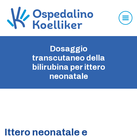
Dosaggio
transcutaneo della
bilirubina per ittero
neonatale
L’ospedale dei bambini
Visite ed esami
Centro perinatale
Genetica Prenatale e
Preconcezionale
Ittero neonatale e
Ritiro referti