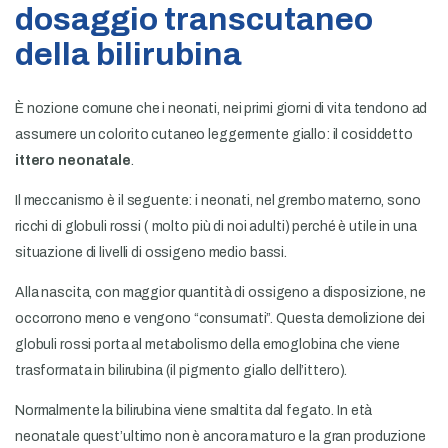
dosaggio transcutaneo
Prenota Online
della bilirubina
News e approfondimenti
Contatti e prenotazioni
È nozione comune che i neonati, nei primi giorni di vita tendono ad
assumere un colorito cutaneo leggermente giallo: il cosiddetto
ittero neonatale
.
Il meccanismo è il seguente: i neonati, nel grembo materno, sono
ricchi di globuli rossi ( molto più di noi adulti) perché è utile in una
situazione di livelli di ossigeno medio bassi.
Alla nascita, con maggior quantità di ossigeno a disposizione, ne
occorrono meno e vengono “consumati”. Questa demolizione dei
globuli rossi porta al metabolismo della emoglobina che viene
trasformata in bilirubina (il pigmento giallo dell’ittero).
Normalmente la bilirubina viene smaltita dal fegato. In età
neonatale quest’ultimo non è ancora maturo e la gran produzione