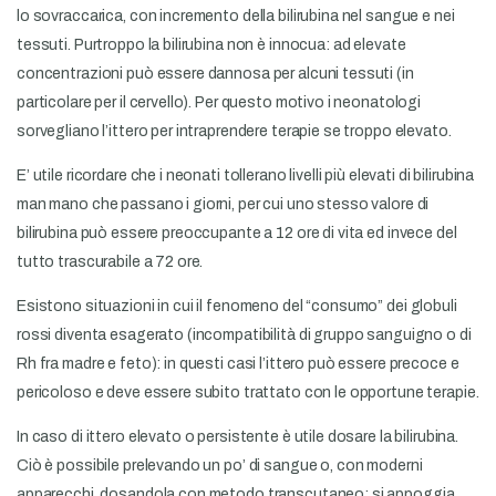
lo sovraccarica, con incremento della bilirubina nel sangue e nei
tessuti. Purtroppo la bilirubina non è innocua: ad elevate
concentrazioni può essere dannosa per alcuni tessuti (in
particolare per il cervello). Per questo motivo i neonatologi
sorvegliano l’ittero per intraprendere terapie se troppo elevato.
E’ utile ricordare che i neonati tollerano livelli più elevati di bilirubina
man mano che passano i giorni, per cui uno stesso valore di
bilirubina può essere preoccupante a 12 ore di vita ed invece del
tutto trascurabile a 72 ore.
Esistono situazioni in cui il fenomeno del “consumo” dei globuli
rossi diventa esagerato (incompatibilità di gruppo sanguigno o di
Rh fra madre e feto): in questi casi l’ittero può essere precoce e
pericoloso e deve essere subito trattato con le opportune terapie.
In caso di ittero elevato o persistente è utile dosare la bilirubina.
Ciò è possibile prelevando un po’ di sangue o, con moderni
apparecchi, dosandola con metodo transcutaneo: si appoggia