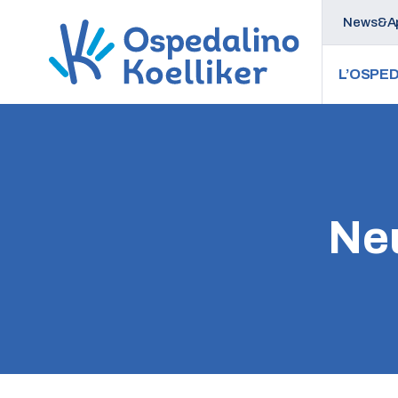
News&Ap
L’OSPED
Neu