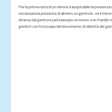
Per la prima visita di un minore è auspicabile la presenza d
necessaria la presenza di almeno un genitore; se il mi
diversa dal genitore (ad esempio un nonno o un fratello 
genitori con fotocopia del documento di identità del geni