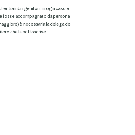
i entrambi i genitori; in ogni caso è
nore fosse accompagnato da persona
maggiore) è necessaria la delega dei
tore che la sottoscrive.