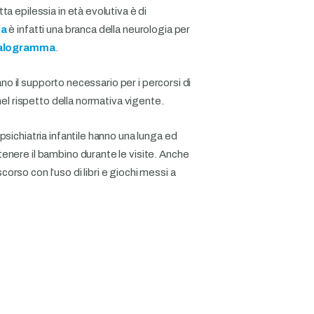
a epilessia in età evolutiva è di
ia
è infatti una branca della neurologia per
falogramma
.
vano il supporto necessario per i percorsi di
nel rispetto della normativa vigente.
psichiatria infantile hanno una lunga ed
enere il bambino durante le visite. Anche
rso con l’uso di libri e giochi messi a