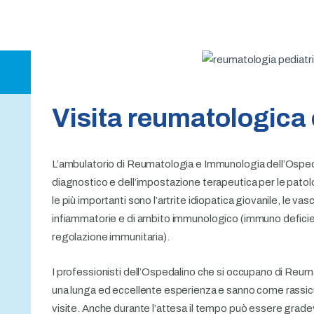
approfondimenti
Contatti e
prenotazioni
Visita reumatologica
L’ambulatorio di Reumatologia e Immunologia dell’Osped
diagnostico e dell’impostazione terapeutica per le pato
le più importanti sono l’artrite idiopatica giovanile, le vas
infiammatorie e di ambito immunologico (immuno deficien
regolazione immunitaria).
I professionisti dell’Ospedalino che si occupano di Reu
una lunga ed eccellente esperienza e sanno come rassicu
visite. Anche durante l’attesa il tempo può essere gradev