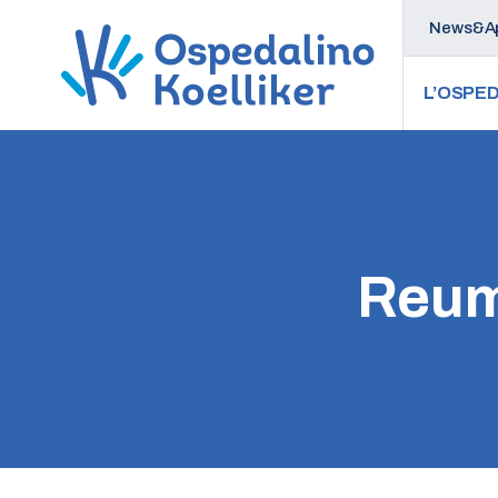
News&Ap
L’OSPED
Reum