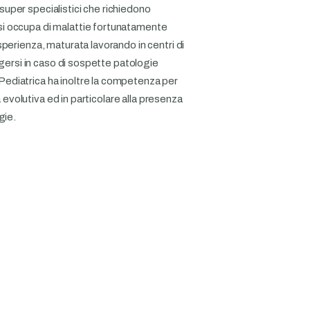
uper specialistici che richiedono
i occupa di malattie fortunatamente
perienza, maturata lavorando in centri di
lgersi in caso di sospette patologie
ediatrica ha inoltre la competenza per
à evolutiva ed in particolare alla presenza
gie.