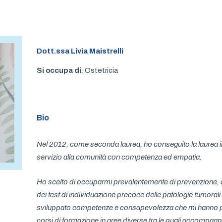
approfondimenti
Contatti e
Dott.ssa Livia Maistrelli
prenotazioni
Si occupa di
:
Ostetricia
Bio
Nel 2012, come seconda laurea, ho conseguito la laurea in 
servizio alla comunità con competenza ed empatia.
Ho scelto di occuparmi prevalentemente di prevenzione, 
dei test di individuazione precoce delle patologie tumorali
sviluppato competenze e consapevolezza che mi hanno por
corsi di formazione in aree diverse tra le quali accompagn