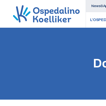
News&Ap
L’OSPED
Do