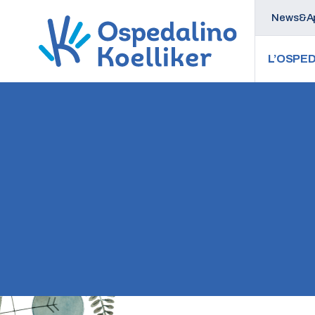
News&Ap
L’OSPED