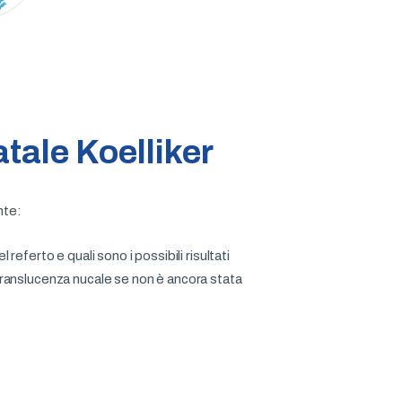
atale Koelliker
nte:
 referto e quali sono i possibili risultati
 translucenza nucale se non è ancora stata