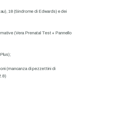
tau), 18 (Sindrome di Edwards) e dei
rmative (Vera Prenatal Test + Pannello
 Plus);
zioni (mancanza di pezzettini di
2.8)