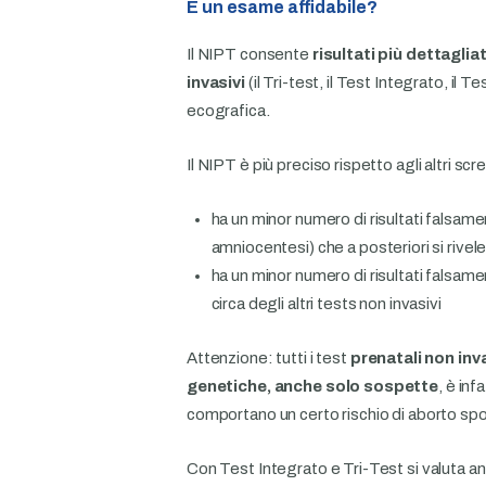
È un esame affidabile?
Il NIPT consente
risultati più dettaglia
invasivi
(il Tri-test, il Test Integrato, i
ecografica.
Il NIPT è più preciso rispetto agli altri sc
ha un minor numero di risultati falsamen
amniocentesi) che a posteriori si rivel
ha un minor numero di risultati falsame
circa degli altri tests non invasivi
Attenzione: tutti i test
prenatali non inva
genetiche, anche solo sospette
, è inf
comportano un certo rischio di aborto s
Con Test Integrato e Tri-Test si valuta anc