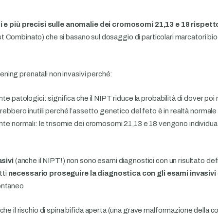
ti e più precisi sulle anomalie dei cromosomi 21,13 e 18 rispetto
l Test Combinato) che si basano sul dosaggio di particolari marcatori b
reening prenatali non invasivi perché:
te patologici: significa che il NIPT riduce la probabilità di dover poi r
erebbero inutili perché l’assetto genetico del feto è in realtà normale
nte normali: le trisomie dei cromosomi 21,13 e 18 vengono individuate
sivi
(anche il NIPT!) non sono esami diagnostici con un risultato def
atti
necessario proseguire la diagnostica con gli esami invasivi
pontaneo
he il rischio di spina bifida aperta (una grave malformazione della c