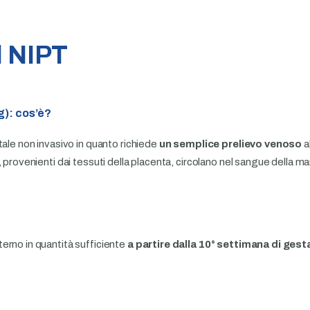
l NIPT
g): cos’è?
tale non invasivo in quanto richiede
un semplice prelievo venoso
a
, provenienti dai tessuti della placenta, circolano nel sangue della 
erno in quantità sufficiente
a partire dalla 10° settimana di ges