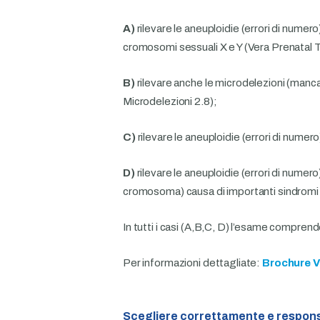
A)
rilevare le aneuploidie (errori di nume
cromosomi sessuali X e Y (Vera Prenatal 
B)
rilevare anche le microdelezioni (manc
Microdelezioni 2.8);
C)
rilevare le aneuploidie (errori di numero
D)
rilevare le aneuploidie (errori di numero
cromosoma) causa di importanti sindromi 
In tutti i casi (A,B,C, D) l’esame compren
Per informazioni dettagliate:
Brochure V
Scegliere correttamente e respon