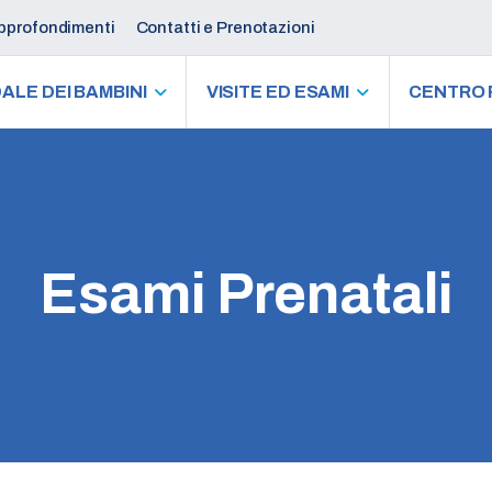
profondimenti
Contatti e Prenotazioni
ALE DEI BAMBINI
VISITE ED ESAMI
CENTRO 
L’ospedale dei
Esami Prenatali
bambini
Visite ed esami
Centro perinatale
Genetica