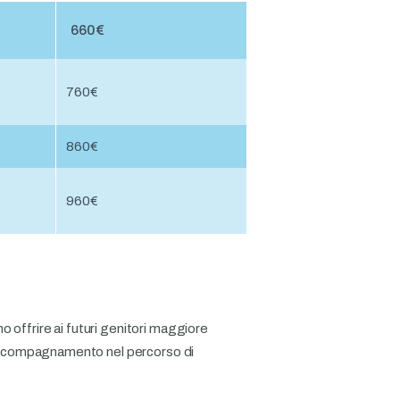
660€
760€
860€
960€
 offrire ai futuri genitori maggiore
i, accompagnamento nel percorso di