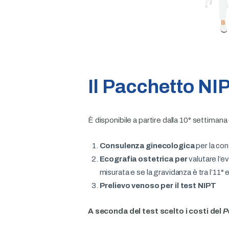
Il Pacchetto NIP
È disponibile a partire dalla 10° settima
Consulenza ginecologica
per la con
Ecografia ostetrica per
valutare l’e
misurata e se la gravidanza è tra l’11° 
Prelievo venoso per il test NIPT
A seconda del test scelto i costi del
P