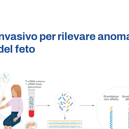
Prenatale e
Preconcezionale
Ritiro referti
nvasivo per rilevare anom
Prenota Online
el feto
News e
approfondimenti
Contatti e
prenotazioni