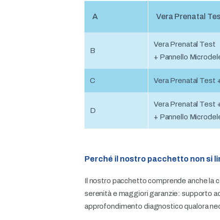
A
Vera Prenatal Te
Vera Prenatal Test
B
+ Pannello Microdele
C
Vera Prenatal Test 
Vera Prenatal Test 
D
+ Pannello Microdele
Perché il nostro pacchetto non si l
Il nostro pacchetto comprende anche la con
serenità e maggiori garanzie: supporto acc
approfondimento diagnostico qualora ne