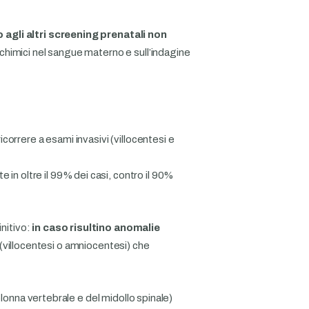
 agli altri screening prenatali non
iochimici nel sangue materno e sull’indagine
icorrere a esami invasivi (villocentesi e
 in oltre il 99% dei casi, contro il 90%
initivo:
in caso risultino anomalie
(villocentesi o amniocentesi) che
olonna vertebrale e del midollo spinale)