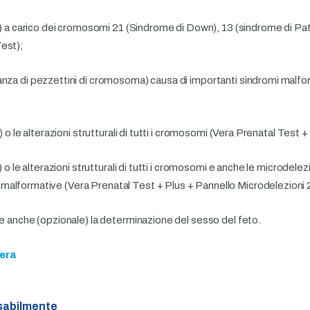
ro) a carico dei cromosomi 21 (Sindrome di Down), 13 (sindrome di Pa
Test);
anza di pezzettini di cromosoma) causa di importanti sindromi malfo
) o le alterazioni strutturali di tutti i cromosomi (Vera Prenatal Test +
) o le alterazioni strutturali di tutti i cromosomi e anche le microdele
malformative (Vera Prenatal Test + Plus + Pannello Microdelezioni 
de anche (opzionale) la determinazione del sesso del feto.
era
sabilmente