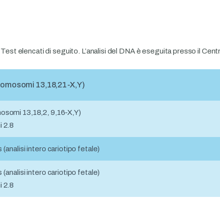
 Test elencati di seguito. L’analisi del DNA è eseguita presso il Cent
cromosomi 13,18,21-X,Y)
osomi 13,18,2, 9,16-X,Y)
i 2.8
(analisi intero cariotipo fetale)
(analisi intero cariotipo fetale)
i 2.8