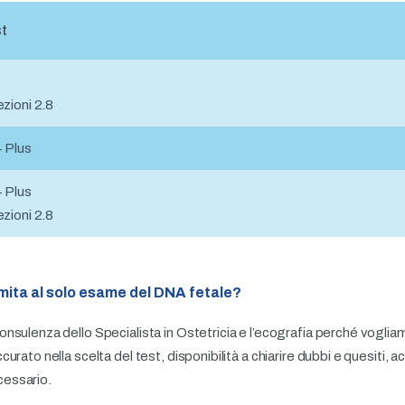
st
zioni 2.8
+ Plus
+ Plus
zioni 2.8
imita al solo esame del DNA fetale?
sulenza dello Specialista in Ostetricia e l’ecografia perché vogliamo
urato nella scelta del test, disponibilità a chiarire dubbi e quesit
cessario.