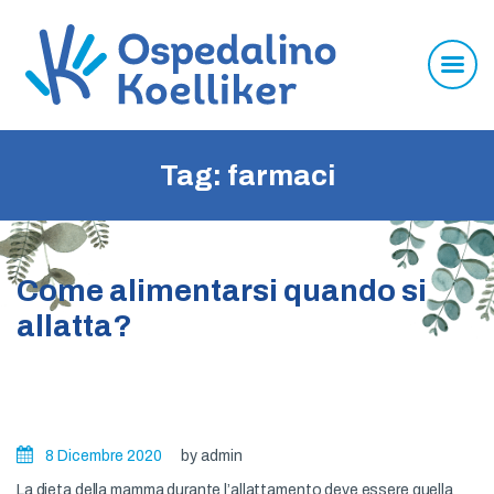
Tag: farmaci
Come alimentarsi quando si
L’ospedale dei bambini
allatta?
Visite ed esami
Centro perinatale
Genetica Prenatale e
Preconcezionale
8 Dicembre 2020
by admin
Ritiro referti
La dieta della mamma durante l’allattamento deve essere quella